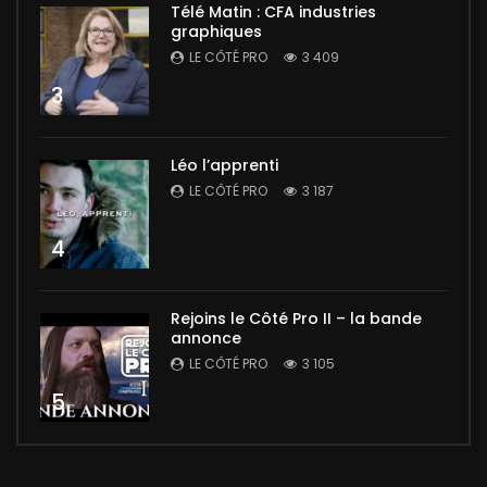
Télé Matin : CFA industries
graphiques
LE CÔTÉ PRO
3 409
3
Léo l’apprenti
LE CÔTÉ PRO
3 187
4
Rejoins le Côté Pro II – la bande
annonce
LE CÔTÉ PRO
3 105
5