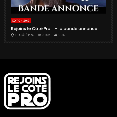
ÉDITION 2019
É
Rejoins le Côté Pro II – la bande annonce
U
a
LE CÔTÉ PRO
3 105
904