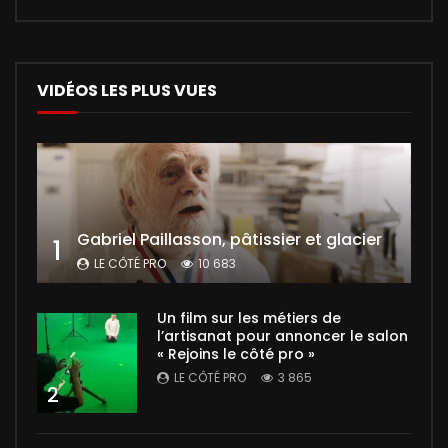
VIDÉOS LES PLUS VUES
Gabriel Paillasson, pâtissier et glacier
1
LE CÔTÉ PRO
10 683
Un film sur les métiers de
l’artisanat pour annoncer le salon
« Rejoins le côté pro »
LE CÔTÉ PRO
3 865
2