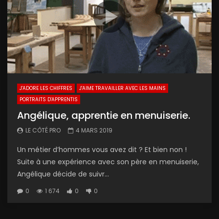
J'ADORE LES CHIFFRES
J'AIME TRAVAILLER AVEC LES MAINS
PORTRAITS D'APPRENTIS
Angélique, apprentie en menuiserie.
LE CÔTÉ PRO
4 MARS 2019
Un métier d’hommes vous avez dit ? Et bien non !
Suite à une expérience avec son père en menuiserie,
Angélique décide de suivr...
0
1 674
0
0