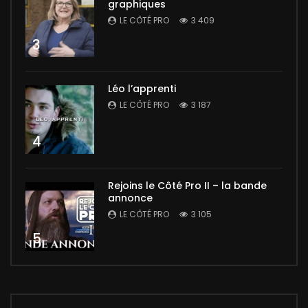
graphiques
LE CÔTÉ PRO
3 409
3
Léo l’apprenti
LE CÔTÉ PRO
3 187
4
Rejoins le Côté Pro II – la bande
annonce
LE CÔTÉ PRO
3 105
5