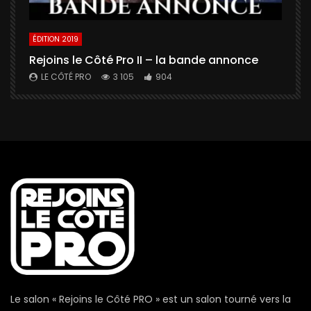
ÉDITION 2019
É
Rejoins le Côté Pro II – la bande annonce
U
a
LE CÔTÉ PRO
3 105
904
Le salon « Rejoins le Côté PRO » est un salon tourné vers la