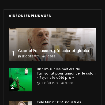
VIDÉOS LES PLUS VUES
Gabriel Paillasson, pâtissier et glacier
1
LE CÔTÉ PRO
10 683
Un film sur les métiers de
l’artisanat pour annoncer le salon
« Rejoins le côté pro »
LE CÔTÉ PRO
3 866
2
Télé Matin : CFA industries