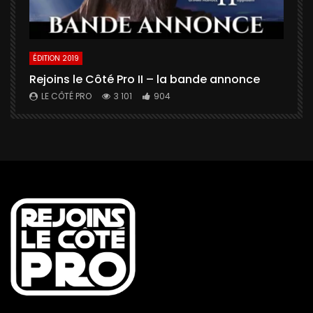
ÉDITION 2019
É
Rejoins le Côté Pro II – la bande annonce
U
a
LE CÔTÉ PRO
3 101
904