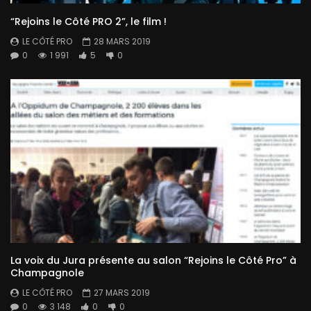
“Rejoins le Côté PRO 2”, le film !
LE CÔTÉ PRO
28 MARS 2019
0
1 991
5
0
La voix du Jura présente au salon “Rejoins le Côté Pro” à
Champagnole
LE CÔTÉ PRO
27 MARS 2019
0
3 148
0
0