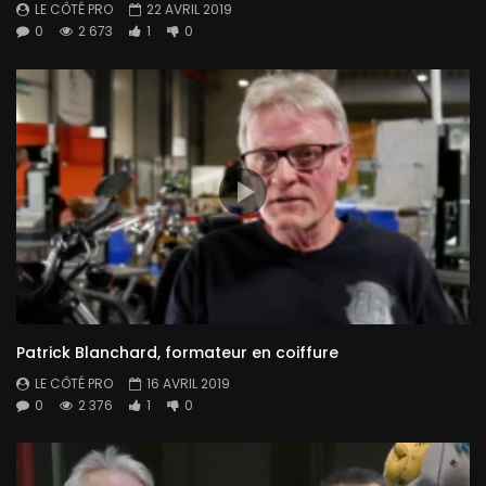
LE CÔTÉ PRO
22 AVRIL 2019
0
2 673
1
0
Patrick Blanchard, formateur en coiffure
LE CÔTÉ PRO
16 AVRIL 2019
0
2 376
1
0