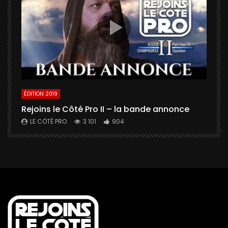
ÉDITION 2019
É
Rejoins le Côté Pro II – la bande annonce
U
a
LE CÔTÉ PRO
3 101
904