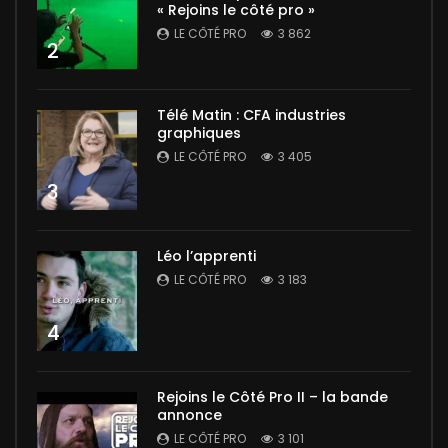
« Rejoins le côté pro »
LE CÔTÉ PRO
3 862
2
Télé Matin : CFA industries
graphiques
LE CÔTÉ PRO
3 405
3
Léo l’apprenti
LE CÔTÉ PRO
3 183
4
Rejoins le Côté Pro II – la bande
annonce
LE CÔTÉ PRO
3 101