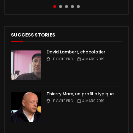
Pro” a de nouveau rencontré un grand succès !
at euismod odio. Mauris nec cras am...
sur écran géant à l’en...
Les parents de Léo,...
Découvrez maintenant l...
SUCCESS STORIES
David Lambert, chocolatier
LE CÔTÉ PRO
4 MARS 2019
Thierry Marx, un profil atypique
LE CÔTÉ PRO
4 MARS 2019