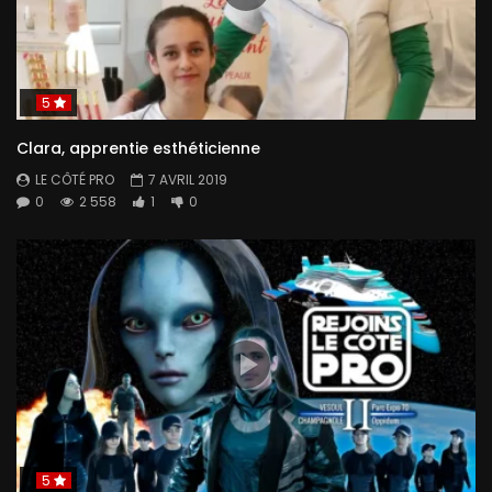
5
Clara, apprentie esthéticienne
LE CÔTÉ PRO
7 AVRIL 2019
0
2 558
1
0
5