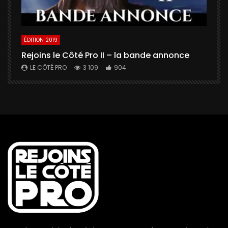
ÉDITION 2019
É
Rejoins le Côté Pro II – la bande annonce
U
a
LE CÔTÉ PRO
3 109
904