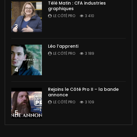
Télé Matin : CFA industries
graphiques
LE CÔTÉ PRO
3 410
3
Léo l’apprenti
LE CÔTÉ PRO
3 189
4
Rejoins le Côté Pro II – la bande
annonce
LE CÔTÉ PRO
3 109
5