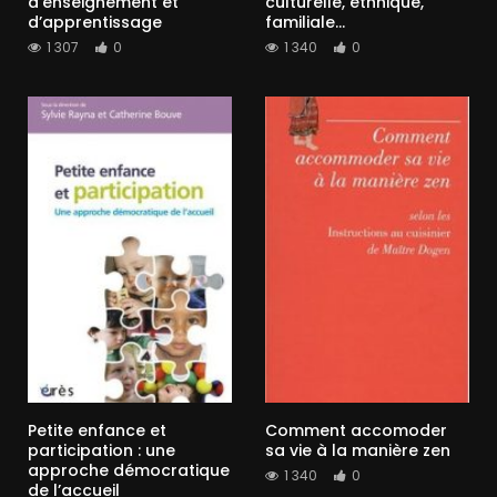
d’enseignement et
culturelle, ethnique,
d’apprentissage
familiale…
1 307
0
1 340
0
Petite enfance et
Comment accomoder
participation : une
sa vie à la manière zen
approche démocratique
1 340
0
de l’accueil