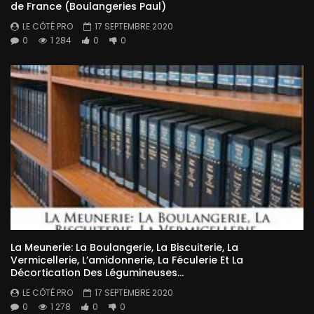
de France (Boulangeries Paul)
LE CÔTÉ PRO
17 SEPTEMBRE 2020
0
1 284
0
0
La Meunerie: La Boulangerie, La Biscuiterie, La
Vermicellerie, L’amidonnerie, La Féculerie Et La
Décortication Des Légumineuses…
LE CÔTÉ PRO
17 SEPTEMBRE 2020
0
1 278
0
0