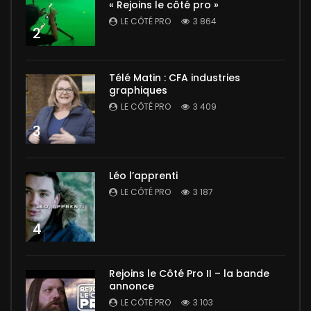
« Rejoins le côté pro »
LE CÔTÉ PRO
3 864
2
Télé Matin : CFA industries
graphiques
LE CÔTÉ PRO
3 409
3
Léo l’apprenti
LE CÔTÉ PRO
3 187
4
Rejoins le Côté Pro II – la bande
annonce
LE CÔTÉ PRO
3 103