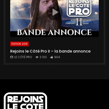
ÉDITION 2019
É
Rejoins le Côté Pro II – la bande annonce
U
a
LE CÔTÉ PRO
3 103
904