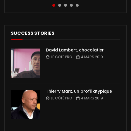
Pro” a de nouveau rencontré un grand succès !
at euismod odio. Mauris nec cras am...
sur écran géant à l’en...
Les parents de Léo,...
Découvrez maintenant l...
SUCCESS STORIES
David Lambert, chocolatier
LE CÔTÉ PRO
4 MARS 2019
Thierry Marx, un profil atypique
LE CÔTÉ PRO
4 MARS 2019