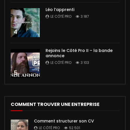
Léo l’apprenti
LE CÔTÉ PRO
3 187
4
Rejoins le Côté Pro II – la bande
annonce
LE CÔTÉ PRO
3 103
5
COMMENT TROUVER UNE ENTREPRISE
Comment structurer son CV
LE CÔTÉ PRO
52 501