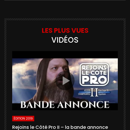
LES PLUS VUES
VIDÉOS
ÉDITION 2019
É
Rejoins le Côté Pro II – la bande annonce
U