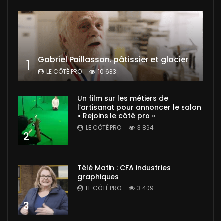
Gabriel Paillasson, pâtissier et glacier
1
LE CÔTÉ PRO
10 683
Un film sur les métiers de
l’artisanat pour annoncer le salon
« Rejoins le côté pro »
LE CÔTÉ PRO
3 864
2
Télé Matin : CFA industries
graphiques
LE CÔTÉ PRO
3 409
3