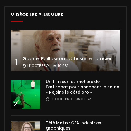
VIDÉOS LES PLUS VUES
Gabriel Paillasson, pâtissier et glacier
1
LE CÔTÉ PRO
10 681
Un film sur les métiers de
l’artisanat pour annoncer le salon
« Rejoins le côté pro »
LE CÔTÉ PRO
3 862
2
Télé Matin : CFA industries
graphiques