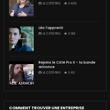
LE CÔTÉ PRO
3 405
3
Léo l’apprenti
LE CÔTÉ PRO
3 183
4
Rejoins le Côté Pro II – la bande
annonce
LE CÔTÉ PRO
3 101
5
COMMENT TROUVER UNE ENTREPRISE