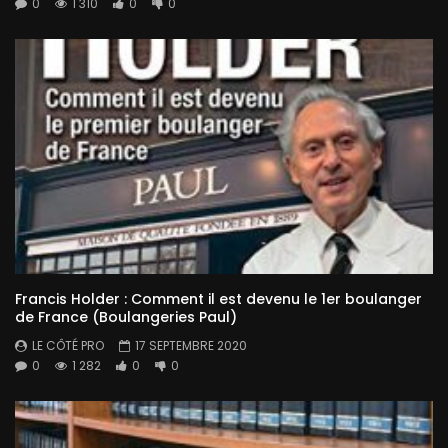
0
1 310
0
0
Francis Holder : Comment il est devenu le 1er boulanger
de France (Boulangeries Paul)
LE CÔTÉ PRO
17 SEPTEMBRE 2020
0
1 282
0
0