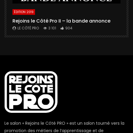
ÉDITION 2019
É
Rejoins le Côté Pro II – la bande annonce
U
a
LE CÔTÉ PRO
3 101
904
Le salon « Rejoins le Côté PRO » est un salon tourné vers la
promotion des métiers de l’apprentissage et de