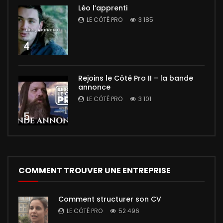
Léo l’apprenti
LE CÔTÉ PRO
3 185
4
Rejoins le Côté Pro II – la bande
annonce
LE CÔTÉ PRO
3 101
5
COMMENT TROUVER UNE ENTREPRISE
Comment structurer son CV
LE CÔTÉ PRO
52 496