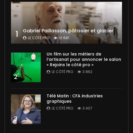
Gabriel Paillasson, pâtissier et glacier
1
LE CÔTÉ PRO
10 681
Un film sur les métiers de
l’artisanat pour annoncer le salon
« Rejoins le côté pro »
LE CÔTÉ PRO
3 862
2
Télé Matin : CFA industries
graphiques
LE CÔTÉ PRO
3 407
3