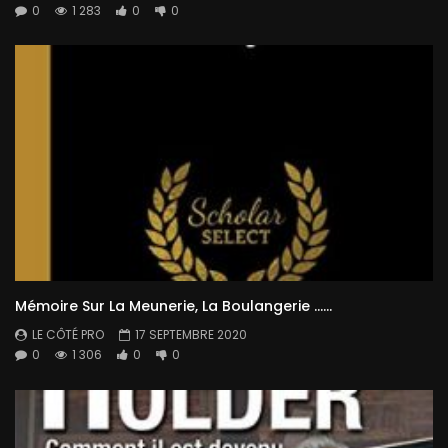
0
1 283
0
0
Mémoire Sur La Meunerie, La Boulangerie ……
LE CÔTÉ PRO
17 SEPTEMBRE 2020
0
1 306
0
0