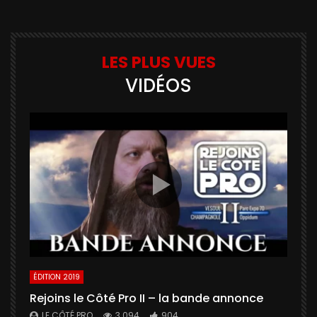
LES PLUS VUES
VIDÉOS
ÉDITION 2019
É
Rejoins le Côté Pro II – la bande annonce
U
a
LE CÔTÉ PRO
3 094
904