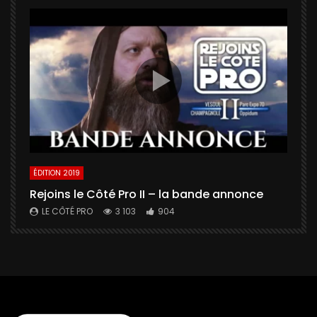
ÉDITION 2019
É
Rejoins le Côté Pro II – la bande annonce
U
a
LE CÔTÉ PRO
3 103
904