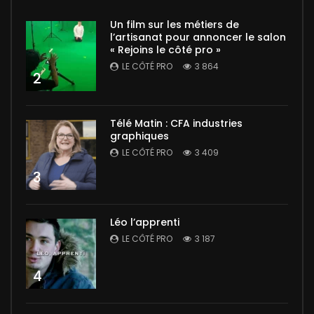
Un film sur les métiers de
l’artisanat pour annoncer le salon
« Rejoins le côté pro »
LE CÔTÉ PRO
3 864
2
Télé Matin : CFA industries
graphiques
LE CÔTÉ PRO
3 409
3
Léo l’apprenti
LE CÔTÉ PRO
3 187
4