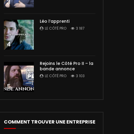
3
Léo l’apprenti
LE CÔTÉ PRO
3 187
4
Rejoins le Côté Pro II – la
bande annonce
LE CÔTÉ PRO
3 103
5
COMMENT TROUVER UNE ENTREPRISE