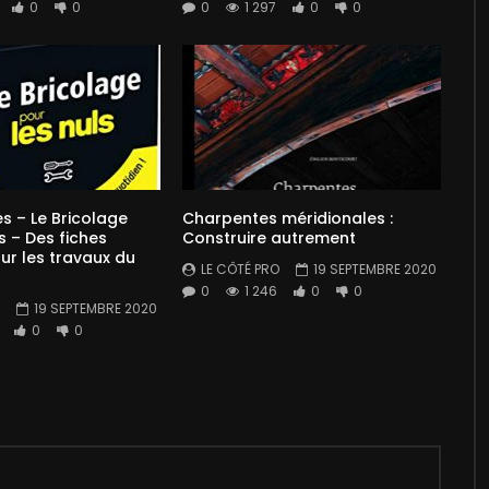
0
0
0
1 297
0
0
es – Le Bricolage
Charpentes méridionales :
s – Des fiches
Construire autrement
our les travaux du
LE CÔTÉ PRO
19 SEPTEMBRE 2020
0
1 246
0
0
19 SEPTEMBRE 2020
0
0