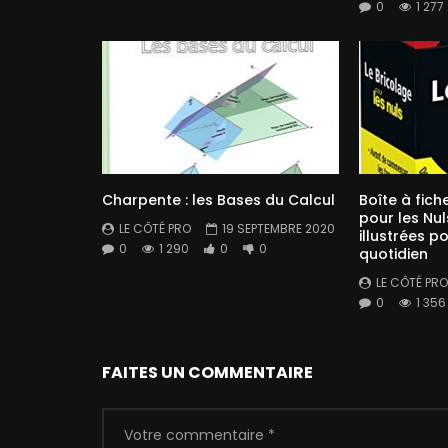
0
1 277
Charpente : les Bases du Calcul
Boîte à fich
pour les Nul
LE CÔTÉ PRO
19 SEPTEMBRE 2020
illustrées p
0
1 290
0
0
quotidien
LE CÔTÉ PRO
0
1 356
FAITES UN COMMENTAIRE