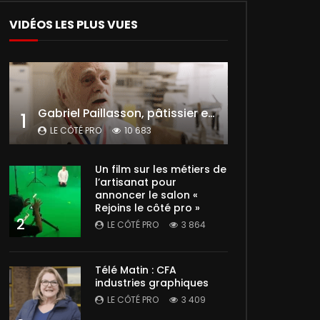
VIDÉOS LES PLUS VUES
Gabriel Paillasson, pâtissier et glacier
1
LE CÔTÉ PRO
10 683
Un film sur les métiers de
l’artisanat pour
annoncer le salon «
Rejoins le côté pro »
2
LE CÔTÉ PRO
3 864
Télé Matin : CFA
industries graphiques
LE CÔTÉ PRO
3 409