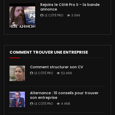
Rejoins le Côté Pro II – la bande
annonce
LE CÔTÉ PRO
3 094
5
COMMENT TROUVER UNE ENTREPRISE
Comment structurer son CV
LE CÔTÉ PRO
52 468
Alternance : 10 conseils pour trouver
son entreprise
LE CÔTÉ PRO
4 468