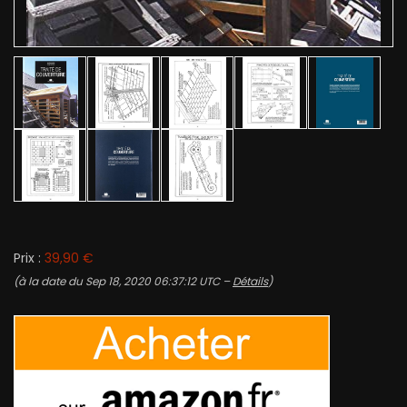
Prix :
39,90 €
(à la date du Sep 18, 2020 06:37:12 UTC –
Détails
)