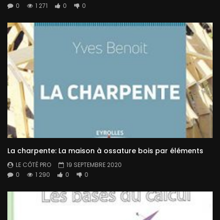
0
1 271
0
0
La charpente: La maison à ossature bois par éléments
LE CÔTÉ PRO
19 SEPTEMBRE 2020
0
1 290
0
0