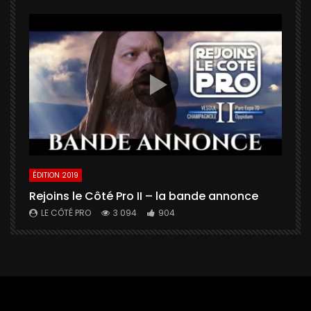
ÉDITION 2019
É
Rejoins le Côté Pro II – la bande annonce
U
a
LE CÔTÉ PRO
3 094
904