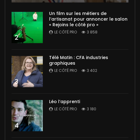
Un film sur les métiers de
l’artisanat pour annoncer le salon
« Rejoins le côté pro »
LE CÔTÉ PRO
3 858
2
Télé Matin : CFA industries
graphiques
LE CÔTÉ PRO
3 402
3
Léo l’apprenti
LE CÔTÉ PRO
3 180
4