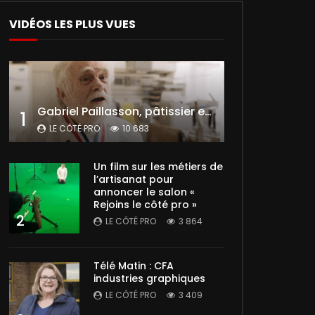
VIDÉOS LES PLUS VUES
Gabriel Paillasson, pâtissier et glacier
1
LE CÔTÉ PRO
10 683
Un film sur les métiers de
l’artisanat pour
annoncer le salon «
Rejoins le côté pro »
2
LE CÔTÉ PRO
3 864
Télé Matin : CFA
industries graphiques
LE CÔTÉ PRO
3 409