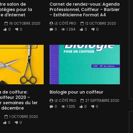
tre salon de
Carnet de rendez-vous: Agenda
ratégies pour la
Professionnel, Coiffeur – Barbier
re d’internet
– Esthéticienne Format A4
16 OCTOBRE 2020
LE CÔTÉ PRO
12 OCTOBRE 2020
0
0
0
1 294
0
0
de coiffure:
Biologie pour un coiffeur
iffeur 2020 –
LE CÔTÉ PRO
27 SEPTEMBRE 2020
r semaines du 1er
0
1 335
0
0
31 décembre
1 OCTOBRE 2020
0
0