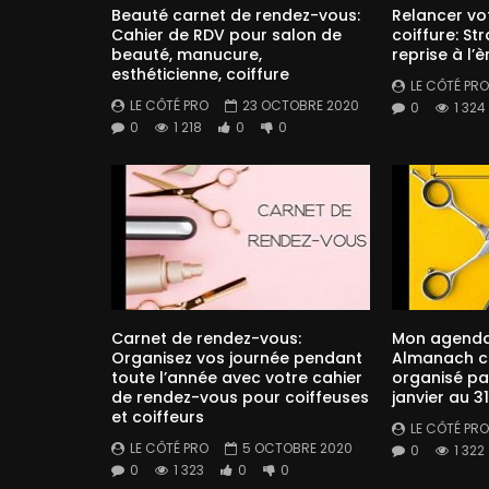
Beauté carnet de rendez-vous:
Relancer vo
Cahier de RDV pour salon de
coiffure: St
beauté, manucure,
reprise à l’è
esthéticienne, coiffure
LE CÔTÉ PRO
LE CÔTÉ PRO
23 OCTOBRE 2020
0
1 324
0
1 218
0
0
Carnet de rendez-vous:
Mon agenda 
Organisez vos journée pendant
Almanach co
toute l’année avec votre cahier
organisé pa
de rendez-vous pour coiffeuses
janvier au 
et coiffeurs
LE CÔTÉ PRO
LE CÔTÉ PRO
5 OCTOBRE 2020
0
1 322
0
1 323
0
0