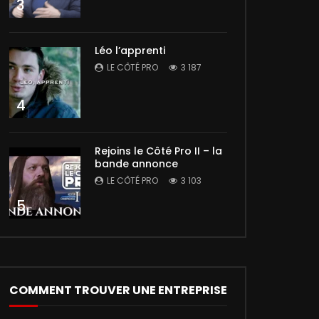
3
Léo l’apprenti
LE CÔTÉ PRO
3 187
4
Rejoins le Côté Pro II – la
bande annonce
LE CÔTÉ PRO
3 103
5
COMMENT TROUVER UNE ENTREPRISE