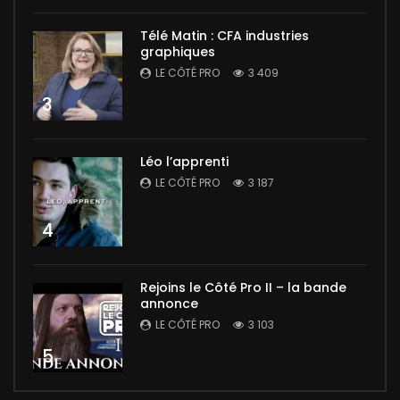
Télé Matin : CFA industries
graphiques
LE CÔTÉ PRO
3 409
3
Léo l’apprenti
LE CÔTÉ PRO
3 187
4
Rejoins le Côté Pro II – la bande
annonce
LE CÔTÉ PRO
3 103
5