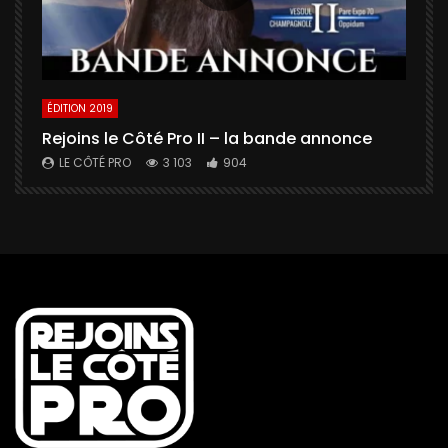
ÉDITION 2019
É
Rejoins le Côté Pro II – la bande annonce
U
a
LE CÔTÉ PRO
3 103
904