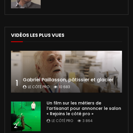
VIDÉOS LES PLUS VUES
Gabriel Paillasson, pâtissier et glacier
1
LE CÔTÉ PRO
10 683
Un film sur les métiers de
l’artisanat pour annoncer le salon
« Rejoins le côté pro »
LE CÔTÉ PRO
3 864
2