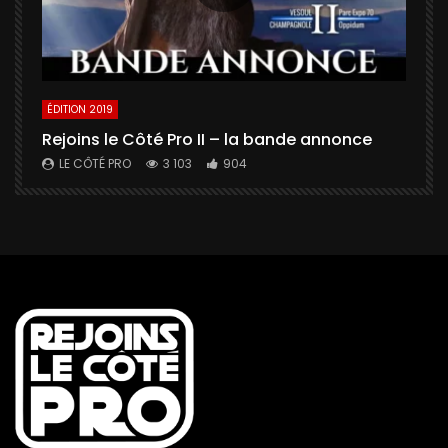
ÉDITION 2019
É
Rejoins le Côté Pro II – la bande annonce
U
a
LE CÔTÉ PRO
3 103
904