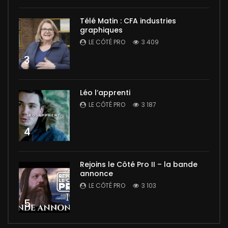
Télé Matin : CFA industries
graphiques
LE CÔTÉ PRO
3 409
3
Léo l’apprenti
LE CÔTÉ PRO
3 187
4
Rejoins le Côté Pro II – la bande
annonce
LE CÔTÉ PRO
3 103
5