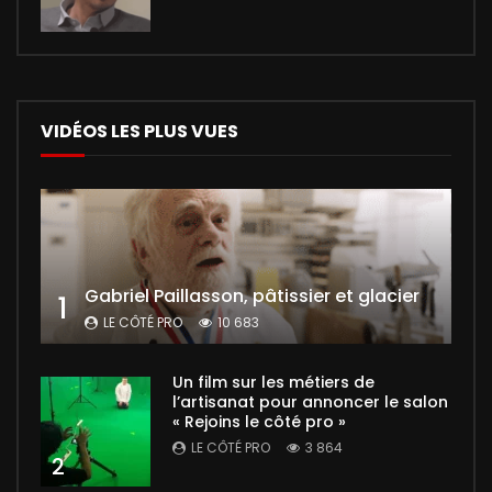
VIDÉOS LES PLUS VUES
Gabriel Paillasson, pâtissier et glacier
1
LE CÔTÉ PRO
10 683
Un film sur les métiers de
l’artisanat pour annoncer le salon
« Rejoins le côté pro »
LE CÔTÉ PRO
3 864
2