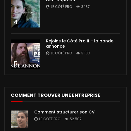
LE CÔTÉ PRO
3 187
4
Rejoins le Côté Pro II – la bande
annonce
LE CÔTÉ PRO
3 103
5
COMMENT TROUVER UNE ENTREPRISE
Comment structurer son CV
LE CÔTÉ PRO
52 502