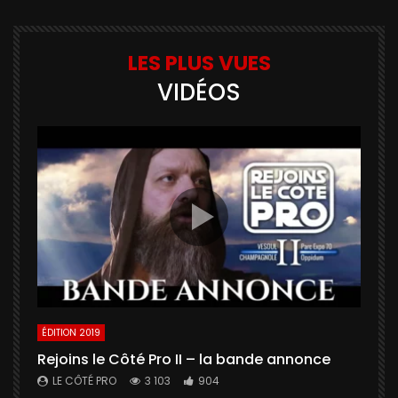
LES PLUS VUES
VIDÉOS
ÉDITION 2019
É
Rejoins le Côté Pro II – la bande annonce
U
a
LE CÔTÉ PRO
3 103
904