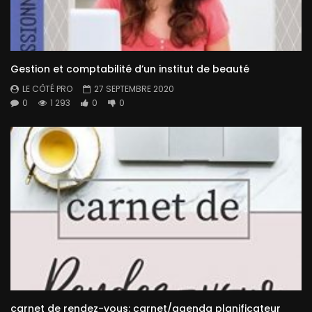
Gestion et comptabilité d’un institut de beauté
LE CÔTÉ PRO
27 SEPTEMBRE 2020
0
1 293
0
0
carnet de rendez-vous: carnet/agenda planificateur