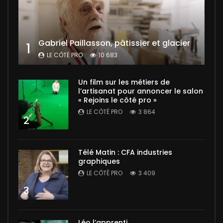
Gabriel Paillasson, pâtissier et glacier
1
LE CÔTÉ PRO
10 683
Un film sur les métiers de
l’artisanat pour annoncer le salon
« Rejoins le côté pro »
LE CÔTÉ PRO
3 864
2
Télé Matin : CFA industries
graphiques
LE CÔTÉ PRO
3 409
3
Léo l’apprenti