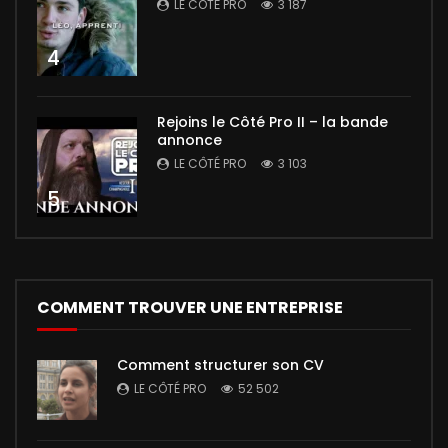
LE CÔTÉ PRO
3 187
4
Rejoins le Côté Pro II – la bande
annonce
LE CÔTÉ PRO
3 103
5
COMMENT TROUVER UNE ENTREPRISE
Comment structurer son CV
LE CÔTÉ PRO
52 502