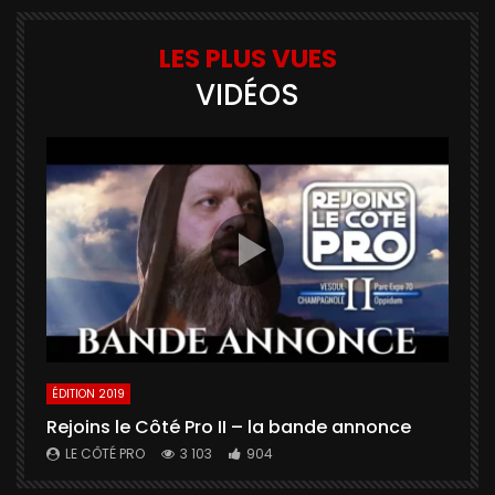
LES PLUS VUES
VIDÉOS
ÉDITION 2019
É
Rejoins le Côté Pro II – la bande annonce
U
a
LE CÔTÉ PRO
3 103
904