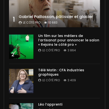
Gabriel Paillasson, pâtissier et glacier
1
LE CÔTÉ PRO
10 683
Un film sur les métiers de
l’artisanat pour annoncer le salon
« Rejoins le côté pro »
LE CÔTÉ PRO
3 864
2
Télé Matin : CFA industries
graphiques
LE CÔTÉ PRO
3 409
3
Léo l’apprenti