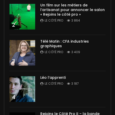
Un film sur les métiers de
l’artisanat pour annoncer le salon
« Rejoins le côté pro »
LE CÔTÉ PRO
3 864
2
Télé Matin : CFA industries
graphiques
LE CÔTÉ PRO
3 409
3
Léo l’apprenti
LE CÔTÉ PRO
3 187
4
Rejoins le Côté Pro II – la bande