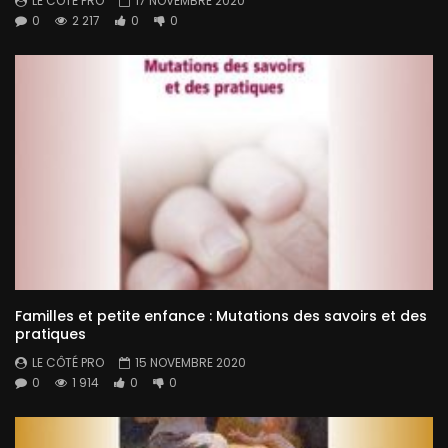
LE CÔTÉ PRO
17 NOVEMBRE 2020
0
2 217
0
0
Familles et petite enfance : Mutations des savoirs et des
pratiques
LE CÔTÉ PRO
15 NOVEMBRE 2020
0
1 914
0
0