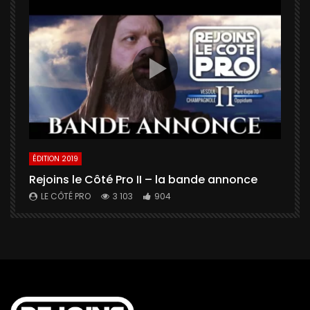
ÉDITION 2019
É
Rejoins le Côté Pro II – la bande annonce
U
a
LE CÔTÉ PRO
3 103
904