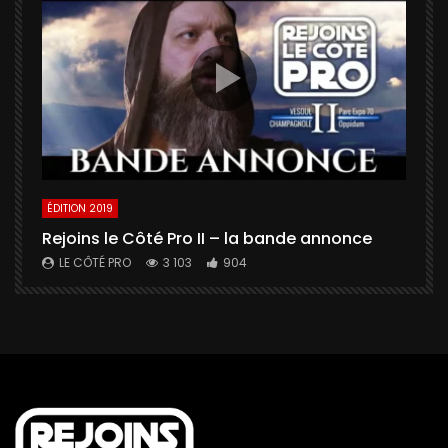
ÉDITION 2019
É
Rejoins le Côté Pro II – la bande annonce
U
a
LE CÔTÉ PRO
3 103
904