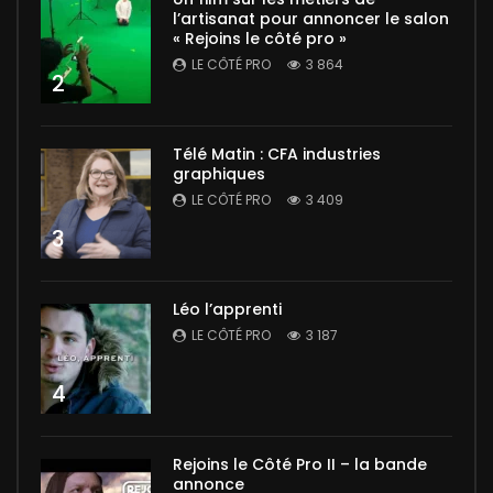
l’artisanat pour annoncer le salon
« Rejoins le côté pro »
LE CÔTÉ PRO
3 864
2
Télé Matin : CFA industries
graphiques
LE CÔTÉ PRO
3 409
3
Léo l’apprenti
LE CÔTÉ PRO
3 187
4
Rejoins le Côté Pro II – la bande
annonce