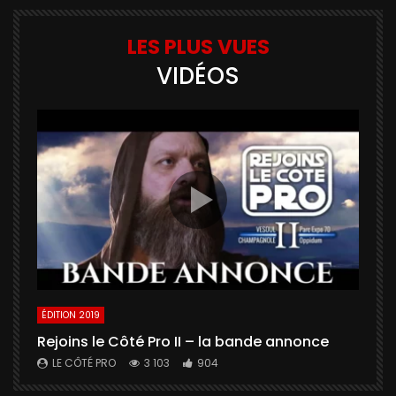
LES PLUS VUES
VIDÉOS
ÉDITION 2019
É
Rejoins le Côté Pro II – la bande annonce
U
a
LE CÔTÉ PRO
3 103
904