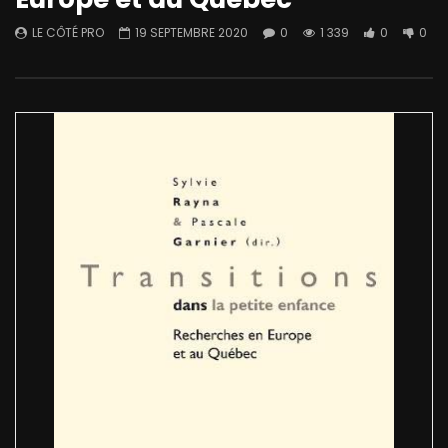
LE CÔTÉ PRO
19 SEPTEMBRE 2020
0
1 339
0
0