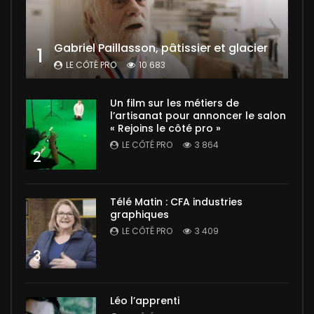
Gabriel Paillasson, pâtissier et glacier
1
LE CÔTÉ PRO
10 683
Un film sur les métiers de
l’artisanat pour annoncer le salon
« Rejoins le côté pro »
LE CÔTÉ PRO
3 864
2
Télé Matin : CFA industries
graphiques
LE CÔTÉ PRO
3 409
3
Léo l’apprenti