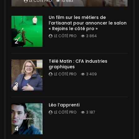
LE CÔTÉ PRO
10 683
Un film sur les métiers de
l’artisanat pour annoncer le salon
« Rejoins le côté pro »
LE CÔTÉ PRO
3 864
2
Télé Matin : CFA industries
graphiques
LE CÔTÉ PRO
3 409
3
Léo l’apprenti
LE CÔTÉ PRO
3 187
4