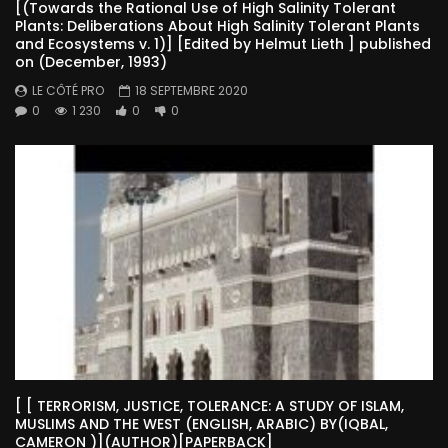
[(Towards the Rational Use of High Salinity Tolerant
Plants: Deliberations About High Salinity Tolerant Plants
and Ecosystems v. 1)] [Edited by Helmut Lieth ] published
on (December, 1993)
LE CÔTÉ PRO
18 SEPTEMBRE 2020
0
1 230
0
0
[ [ TERRORISM, JUSTICE, TOLERANCE: A STUDY OF ISLAM,
MUSLIMS AND THE WEST (ENGLISH, ARABIC) BY(IQBAL,
CAMERON )](AUTHOR)[PAPERBACK]