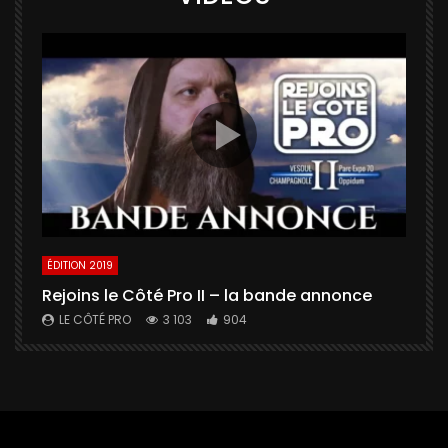
ÉDITION 2019
É
Rejoins le Côté Pro II – la bande annonce
U
a
LE CÔTÉ PRO
3 103
904