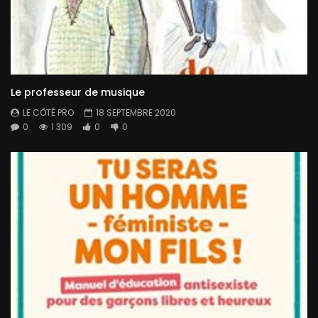
Le professeur de musique
LE CÔTÉ PRO
18 SEPTEMBRE 2020
0
1 309
0
0