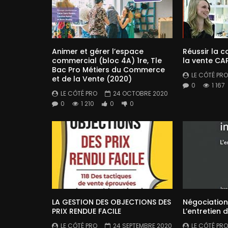
Animer et gérer l’espace
Réussir la c
commercial (bloc 4A) 1re, Tle
la vente CAP
Bac Pro Métiers du Commerce
LE CÔTÉ PRO
et de la Vente (2020)
0
1 167
LE CÔTÉ PRO
24 OCTOBRE 2020
0
1 210
0
0
LA GESTION DES OBJECTIONS DES
Négociation 
PRIX RENDUE FACILE
L’entretien 
LE CÔTÉ PRO
24 SEPTEMBRE 2020
LE CÔTÉ PRO