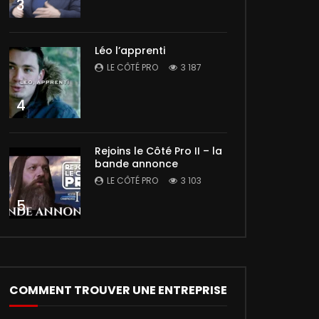
3
Léo l’apprenti
LE CÔTÉ PRO
3 187
4
Rejoins le Côté Pro II – la
bande annonce
LE CÔTÉ PRO
3 103
5
COMMENT TROUVER UNE ENTREPRISE