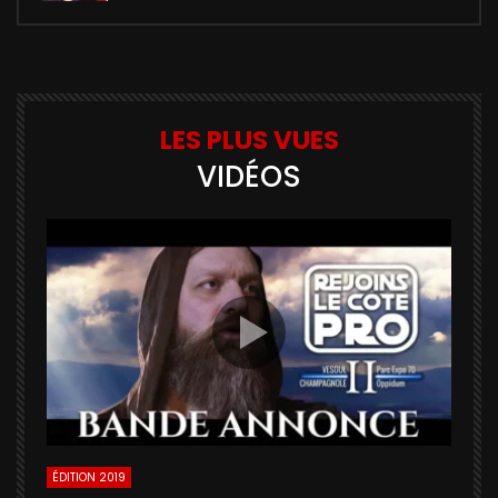
LES PLUS VUES
VIDÉOS
ÉDITION 2019
É