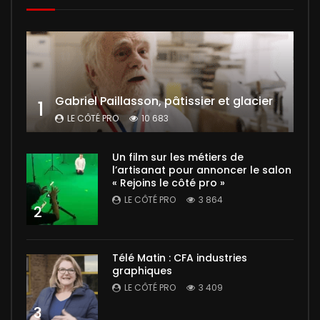
Gabriel Paillasson, pâtissier et glacier
1
LE CÔTÉ PRO
10 683
Un film sur les métiers de
l’artisanat pour annoncer le salon
« Rejoins le côté pro »
LE CÔTÉ PRO
3 864
2
Télé Matin : CFA industries
graphiques
LE CÔTÉ PRO
3 409
3