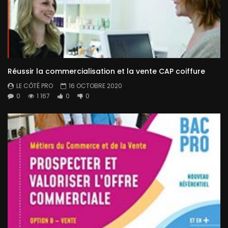
Réussir la commercialisation et la vente CAP coiffure
LE CÔTÉ PRO
16 OCTOBRE 2020
0
1 167
0
0