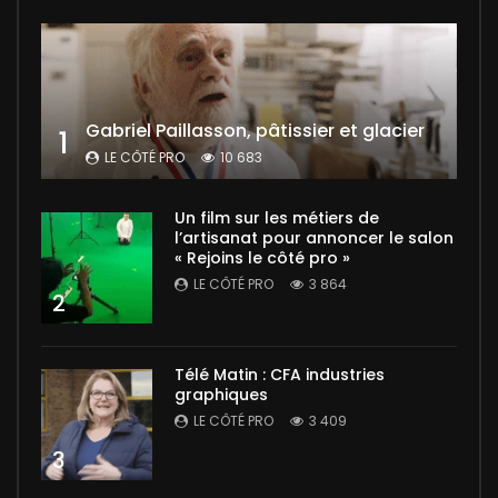
Gabriel Paillasson, pâtissier et glacier
1
LE CÔTÉ PRO
10 683
Un film sur les métiers de
l’artisanat pour annoncer le salon
« Rejoins le côté pro »
LE CÔTÉ PRO
3 864
2
Télé Matin : CFA industries
graphiques
LE CÔTÉ PRO
3 409
3