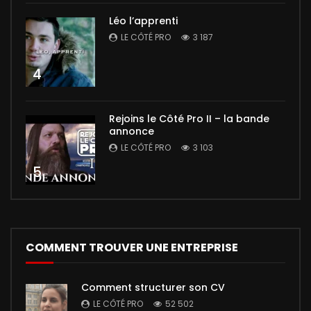
Léo l’apprenti
LE CÔTÉ PRO
3 187
4
Rejoins le Côté Pro II – la bande
annonce
LE CÔTÉ PRO
3 103
5
COMMENT TROUVER UNE ENTREPRISE
Comment structurer son CV
LE CÔTÉ PRO
52 502