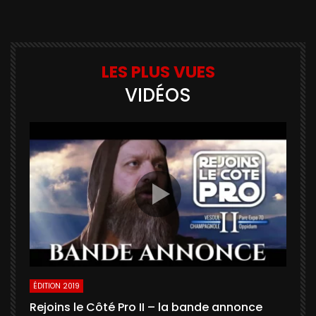
LES PLUS VUES
VIDÉOS
ÉDITION 2019
É
Rejoins le Côté Pro II – la bande annonce
U