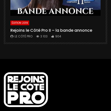
ÉDITION 2019
É
Rejoins le Côté Pro II – la bande annonce
U
a
LE CÔTÉ PRO
3 103
904