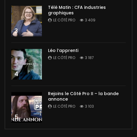
Télé Matin : CFA industries
graphiques
LE CÔTÉ PRO
3 409
3
Léo l’apprenti
LE CÔTÉ PRO
3 187
4
Rejoins le Côté Pro II – la bande
annonce
LE CÔTÉ PRO
3 103
5