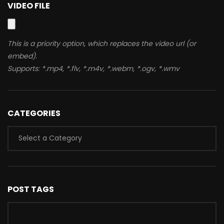
VIDEO FILE
This is a priority option, which replaces the video url (or
embed).
Supports: *.mp4, *.flv, *.m4v, *.webm, *.ogv, *.wmv
CATEGORIES
POST TAGS