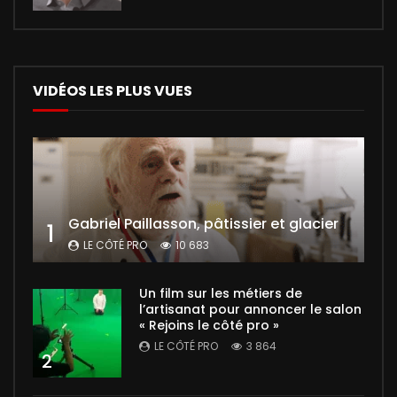
VIDÉOS LES PLUS VUES
Gabriel Paillasson, pâtissier et glacier
1
LE CÔTÉ PRO
10 683
Un film sur les métiers de
l’artisanat pour annoncer le salon
« Rejoins le côté pro »
LE CÔTÉ PRO
3 864
2