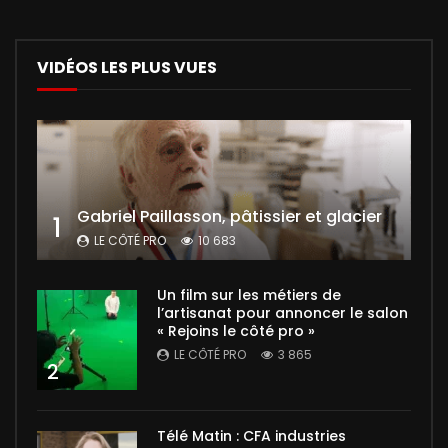
VIDÉOS LES PLUS VUES
Gabriel Paillasson, pâtissier et glacier
1
LE CÔTÉ PRO
10 683
Un film sur les métiers de
l’artisanat pour annoncer le salon
« Rejoins le côté pro »
LE CÔTÉ PRO
3 865
2
Télé Matin : CFA industries