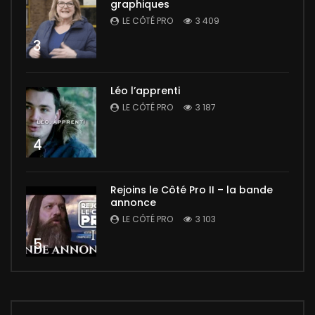
graphiques
LE CÔTÉ PRO
3 409
3
Léo l’apprenti
LE CÔTÉ PRO
3 187
4
Rejoins le Côté Pro II – la bande
annonce
LE CÔTÉ PRO
3 103
5