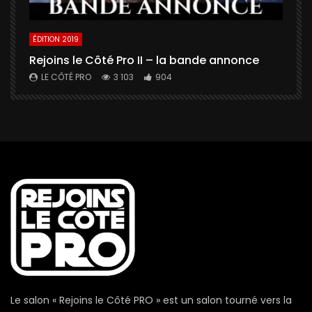
ÉDITION 2019
É
Rejoins le Côté Pro II – la bande annonce
U
a
LE CÔTÉ PRO
3 103
904
Le salon « Rejoins le Côté PRO » est un salon tourné vers la