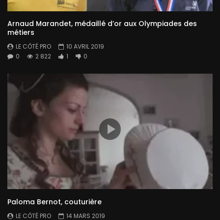
Arnaud Marandet, médaillé d’or aux Olympiades des
métiers
LE CÔTÉ PRO
10 AVRIL 2019
0
2 822
1
0
Paloma Bernot, couturière
LE CÔTÉ PRO
14 MARS 2019