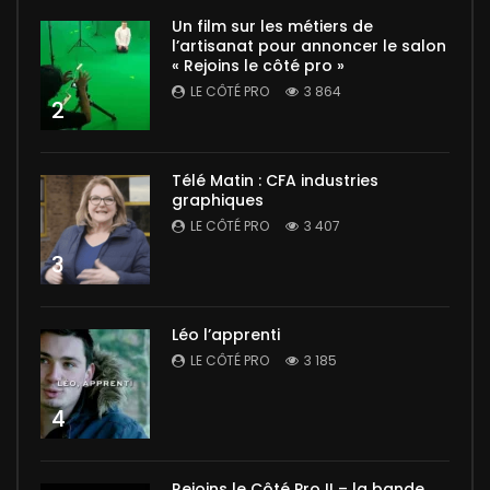
Un film sur les métiers de
l’artisanat pour annoncer le salon
« Rejoins le côté pro »
LE CÔTÉ PRO
3 864
2
Télé Matin : CFA industries
graphiques
LE CÔTÉ PRO
3 407
3
Léo l’apprenti
LE CÔTÉ PRO
3 185
4
Rejoins le Côté Pro II – la bande