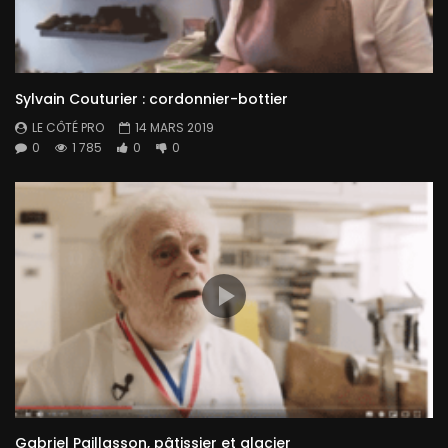
Sylvain Couturier : cordonnier-bottier
LE CÔTÉ PRO
14 MARS 2019
0
1 785
0
0
Gabriel Paillasson, pâtissier et glacier