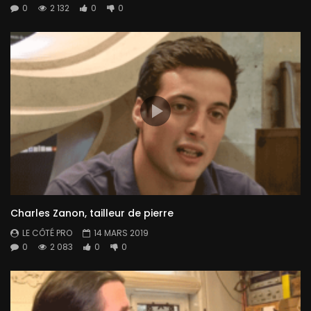
0
2 132
0
0
Charles Zanon, tailleur de pierre
LE CÔTÉ PRO
14 MARS 2019
0
2 083
0
0