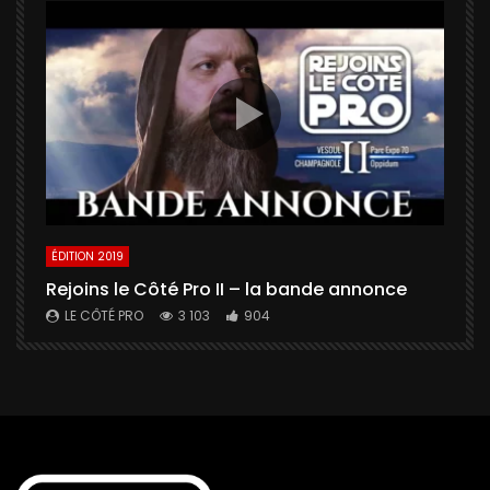
ÉDITION 2019
É
Rejoins le Côté Pro II – la bande annonce
U
a
LE CÔTÉ PRO
3 103
904