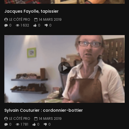
Jacques Fayolle, tapissier
LE CÔTÉ PRO
14 MARS 2019
0
1 632
0
0
Sylvain Couturier : cordonnier-bottier
LE CÔTÉ PRO
14 MARS 2019
0
1 781
0
0