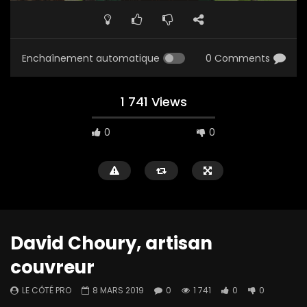
Enchaînement automatique
0 Comments
1 741 Views
0
0
David Choury, artisan
couvreur
LE CÔTÉ PRO
8 MARS 2019
0
1 741
0
0