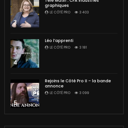
Télé Matin : CFA industries
graphiques
LE CÔTÉ PRO
3 403
3
Léo l’apprenti
LE CÔTÉ PRO
3 181
4
Rejoins le Côté Pro II – la bande
annonce
LE CÔTÉ PRO
3 099
5