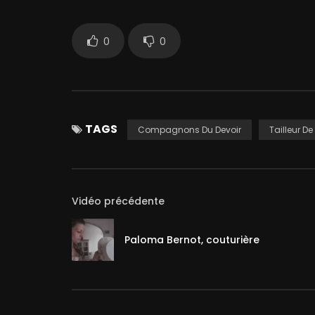
0
0
TAGS
Compagnons Du Devoir
Tailleur De 
Vidéo précédente
Paloma Bernot, couturière