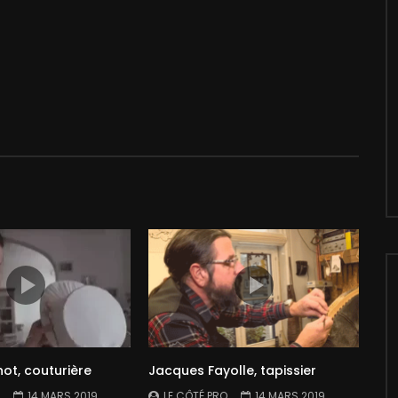
ot, couturière
Jacques Fayolle, tapissier
14 MARS 2019
LE CÔTÉ PRO
14 MARS 2019