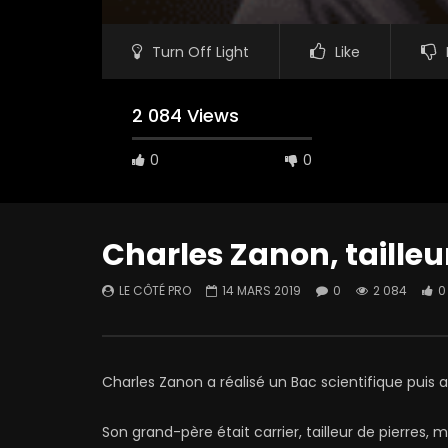
Turn Off Light
Like
2 084 Views
0
0
Charles Zanon, tailleu
LE CÔTÉ PRO
14 MARS 2019
0
2 084
0
Charles Zanon a réalisé un Bac scientifique puis a
Son grand-père était carrier, tailleur de pierres, 