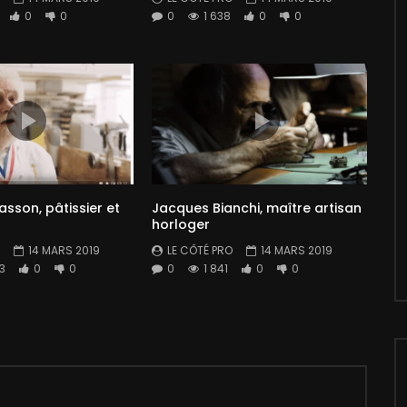
0
0
0
1 638
0
0
lasson, pâtissier et
Jacques Bianchi, maître artisan
horloger
14 MARS 2019
LE CÔTÉ PRO
14 MARS 2019
3
0
0
0
1 841
0
0