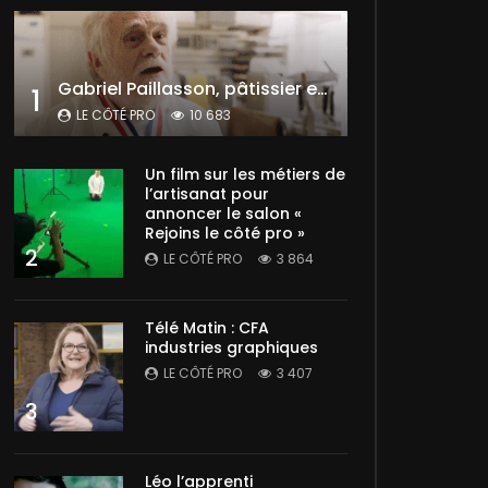
Gabriel Paillasson, pâtissier et glacier
1
LE CÔTÉ PRO
10 683
Un film sur les métiers de
l’artisanat pour
annoncer le salon «
Rejoins le côté pro »
2
LE CÔTÉ PRO
3 864
Télé Matin : CFA
industries graphiques
LE CÔTÉ PRO
3 407
3
Léo l’apprenti