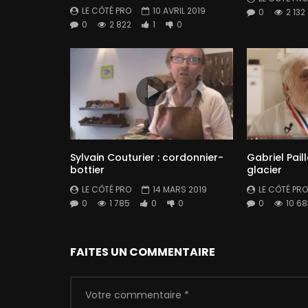
LE CÔTÉ PRO
10 AVRIL 2019
0
2 132
0
2 822
1
0
Sylvain Couturier : cordonnier-
Gabriel Pail
bottier
glacier
LE CÔTÉ PRO
14 MARS 2019
LE CÔTÉ PRO
0
1 785
0
0
0
10 68
FAITES UN COMMENTAIRE