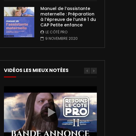
Manuel de l’assistante
maternelle : Préparation
à l’épreuve de l’unité 1 du
CAP Petite enfance
LE CÔTÉ PRO
9 NOVEMBRE 2020
VIDÉOS LES MIEUX NOTÉES
00:02:27
5
5
01:35