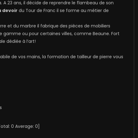
. A 23 ans, il décide de reprendre le flambeau de son
 devoir
du Tour de Franc il se forme au métier de
ierre et du marbre il fabrique des pièces de mobiliers
de gamme ou pour certaines villes, comme Beaune. Fort
le dédiée à l’art!
bile de vos mains, la formation de tailleur de pierre vous
s
Total:
0
Average:
0
]