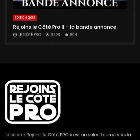
ÉDITION 2019
É
Rejoins le Côté Pro II – la bande annonce
U
a
LE CÔTÉ PRO
3 103
904
Le salon « Rejoins le Côté PRO » est un salon tourné vers la