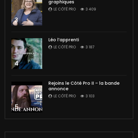
graphiques
LE CÔTÉ PRO
3 409
3
Léo l’apprenti
LE CÔTÉ PRO
3 187
4
Rejoins le Côté Pro II – la bande
annonce
LE CÔTÉ PRO
3 103
5