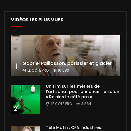
VIDÉOS LES PLUS VUES
Gabriel Paillasson, pâtissier et glacier
1
LE CÔTÉ PRO
10 683
Un film sur les métiers de
l’artisanat pour annoncer le salon
« Rejoins le côté pro »
LE CÔTÉ PRO
3 864
2
Télé Matin : CFA industries