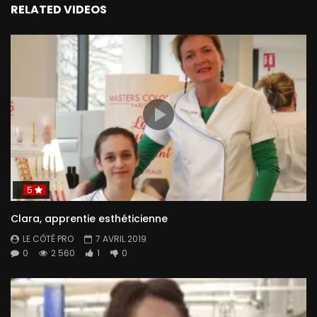
RELATED VIDEOS
5
Clara, apprentie esthéticienne
LE CÔTÉ PRO
7 AVRIL 2019
0
2 560
1
0