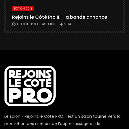
ÉDITION 2019
É
Rejoins le Côté Pro II – la bande annonce
U
a
LE CÔTÉ PRO
3 103
904
Le salon « Rejoins le Côté PRO » est un salon tourné vers la
promotion des métiers de l’apprentissage et de