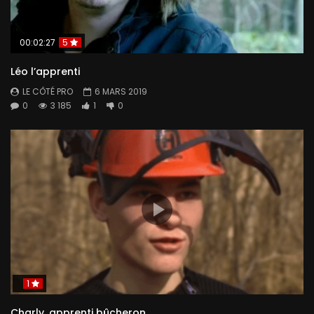
00:02:27
5
Léo l’apprenti
LE CÔTÉ PRO
6 MARS 2019
0
3 185
1
0
1
Charly, apprenti bûcheron.