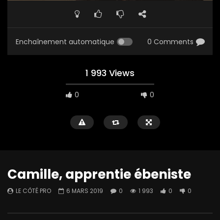
Enchaînement automatique
0 Comments
1 993 Views
0
0
Camille, apprentie ébeniste
LE CÔTÉ PRO
6 MARS 2019
0
1 993
0
0