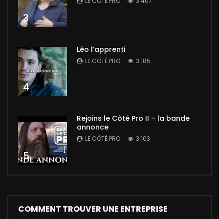
LE CÔTÉ PRO
3 407
3
Léo l’apprenti
LE CÔTÉ PRO
3 185
4
Rejoins le Côté Pro II – la bande
annonce
LE CÔTÉ PRO
3 103
5
COMMENT TROUVER UNE ENTREPRISE