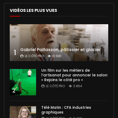
VIDÉOS LES PLUS VUES
Gabriel Paillasson, pâtissier et glacier
1
LE CÔTÉ PRO
10 681
Un film sur les métiers de
l’artisanat pour annoncer le salon
« Rejoins le côté pro »
LE CÔTÉ PRO
3 864
2
Télé Matin : CFA industries
graphiques