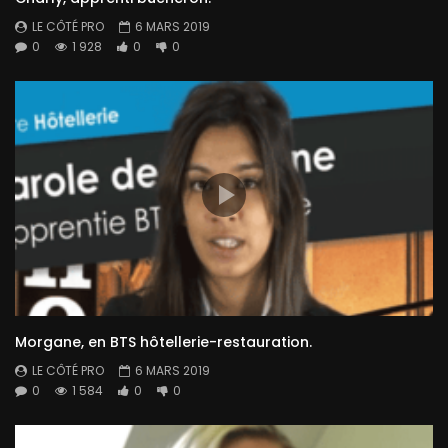
LE CÔTÉ PRO
6 MARS 2019
0
1 928
0
0
Morgane, en BTS hôtellerie-restauration.
LE CÔTÉ PRO
6 MARS 2019
0
1 584
0
0