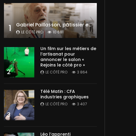
Gabriel Paillasson, pâtissier et glacier
1
LE CÔTÉ PRO
10 681
Un film sur les métiers de
l’artisanat pour
annoncer le salon «
Rejoins le côté pro »
2
LE CÔTÉ PRO
3 864
Télé Matin : CFA
industries graphiques
LE CÔTÉ PRO
3 407
3
Léo l’apprenti