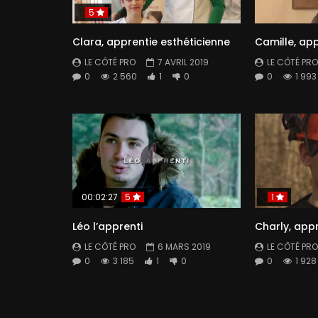
5
Clara, apprentie esthéticienne
Camille, app
LE CÔTÉ PRO
7 AVRIL 2019
LE CÔTÉ PRO
0
2 560
1
0
0
1 993
00:02:27
5
1
Léo l’apprenti
Charly, app
LE CÔTÉ PRO
6 MARS 2019
LE CÔTÉ PRO
0
3 185
1
0
0
1 928