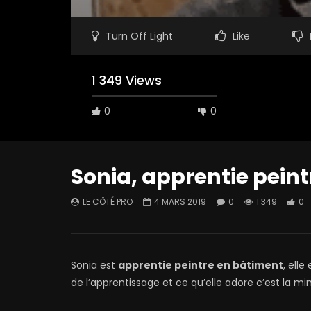
Turn Off Light
Like
1 349 Views
0
0
Sonia, apprentie peint
LE CÔTÉ PRO
4 MARS 2019
0
1 349
0
Sonia est
apprentie peintre en bâtiment
, elle
de l’apprentissage et ce qu’elle adore c’est la m