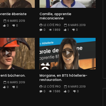
rentie ébeniste
Camille, apprentie
mécanicienne
6 MARS 2019
LE CÔTÉ PRO
6 MARS 2019
0
0
0
1 869
1
0
renti bûcheron.
Morgane, en BTS hôtellerie-
restauration.
6 MARS 2019
LE CÔTÉ PRO
6 MARS 2019
0
0
0
1 586
0
0