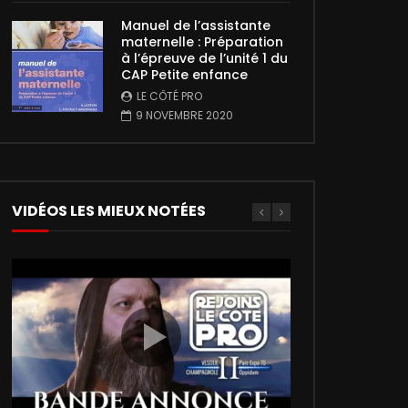
Manuel de l’assistante
maternelle : Préparation
à l’épreuve de l’unité 1 du
CAP Petite enfance
LE CÔTÉ PRO
9 NOVEMBRE 2020
VIDÉOS LES MIEUX NOTÉES
00:02:27
5
5
01:35