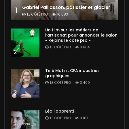
Gabriel Paillasson, pâtissier et glacier
1
LE CÔTÉ PRO
10 683
Un film sur les métiers de
l’artisanat pour annoncer le salon
« Rejoins le côté pro »
LE CÔTÉ PRO
3 864
2
Télé Matin : CFA industries
graphiques
LE CÔTÉ PRO
3 409
3
Léo l’apprenti
LE CÔTÉ PRO
3 187