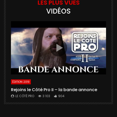
LES PLUS VUES
VIDÉOS
ÉDITION 2019
É
Rejoins le Côté Pro II – la bande annonce
U
a
LE CÔTÉ PRO
3 103
904