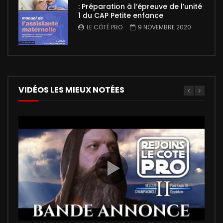
: Préparation à l’épreuve de l’unité
1 du CAP Petite enfance
LE CÔTÉ PRO
9 NOVEMBRE 2020
VIDÉOS LES MIEUX NOTÉES
00:02:27
5
5
01:35