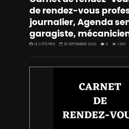
de rendez-vous profe
journalier, Agenda se
garagiste, mécanicie
LE CÔTÉ PRO
18 SEPTEMBRE 2020
0
1 263