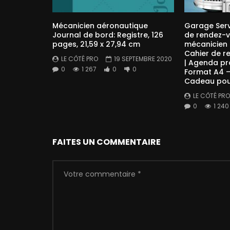
Mécanicien aéronautique
Garage Serv
Journal de bord: Registre, 126
de rendez-v
pages, 21,59 x 27,94 cm
mécanicien &
Cahier de 
LE CÔTÉ PRO
19 SEPTEMBRE 2020
| Agenda pr
0
1 267
0
0
Format A4 –
Cadeau pou
LE CÔTÉ PRO
0
1 240
FAITES UN COMMENTAIRE