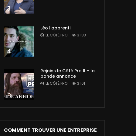
3
Léo l’apprenti
LE CÔTÉ PRO
3 183
4
Rejoins le Côté Pro II – la
bande annonce
LE CÔTÉ PRO
3 101
5
COMMENT TROUVER UNE ENTREPRISE