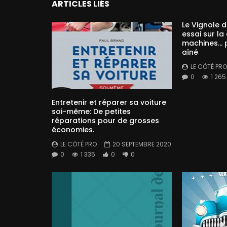
ARTICLES LIÉS
Le Vignole 
essai sur la
machines… 
aîné
LE CÔTÉ PRO
0
1 265
Entretenir et réparer sa voiture
soi-même: De petites
réparations pour de grosses
économies.
LE CÔTÉ PRO
20 SEPTEMBRE 2020
0
1 335
0
0