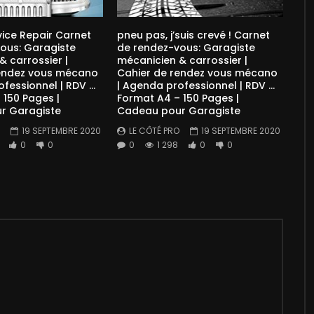
ice Repair Carnet
pneu pas, j’suis crevé ! Carnet
ous: Garagiste
de rendez-vous: Garagiste
 carrossier |
mécanicien & carrossier |
rendez vous mécano
Cahier de rendez vous mécano
ofessionnel | RDV …
| Agenda professionnel | RDV …
 150 Pages |
Format A4 – 150 Pages |
r Garagiste
Cadeau pour Garagiste
19 SEPTEMBRE 2020
LE CÔTÉ PRO
19 SEPTEMBRE 2020
0
0
0
1 298
0
0