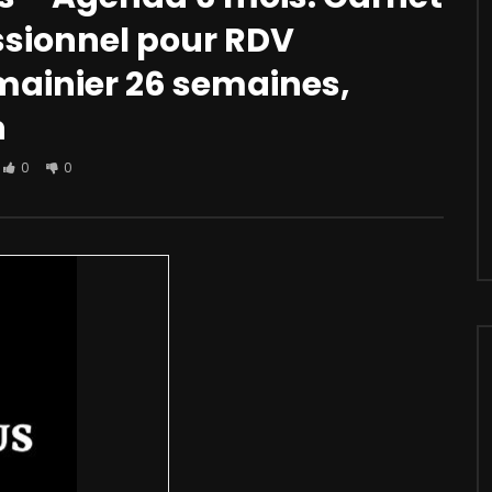
ssionnel pour RDV
mainier 26 semaines,
n
0
0