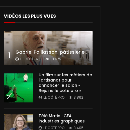
VIDÉOS LES PLUS VUES
Gabriel Paillasson, pâtissier et glacier
1
LE CÔTÉ PRO
10 679
Un film sur les métiers de
l’artisanat pour
annoncer le salon «
Rejoins le côté pro »
2
LE CÔTÉ PRO
3 862
Télé Matin : CFA
industries graphiques
LE CÔTÉ PRO
3 405