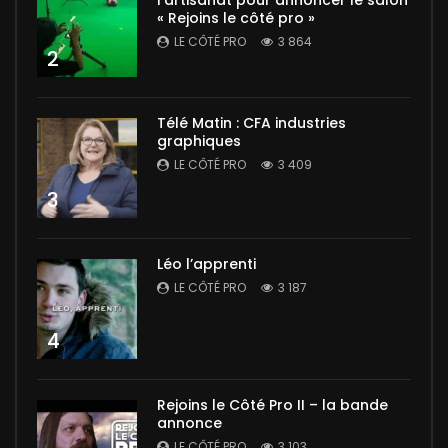
« Rejoins le côté pro »
LE CÔTÉ PRO
3 864
2
Télé Matin : CFA industries
graphiques
LE CÔTÉ PRO
3 409
3
Léo l’apprenti
LE CÔTÉ PRO
3 187
4
Rejoins le Côté Pro II – la bande
annonce
LE CÔTÉ PRO
3 103