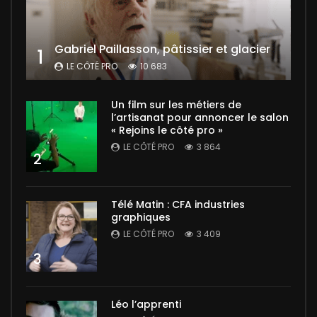
Gabriel Paillasson, pâtissier et glacier
1
LE CÔTÉ PRO
10 683
Un film sur les métiers de
l’artisanat pour annoncer le salon
« Rejoins le côté pro »
LE CÔTÉ PRO
3 864
2
Télé Matin : CFA industries
graphiques
LE CÔTÉ PRO
3 409
3
Léo l’apprenti