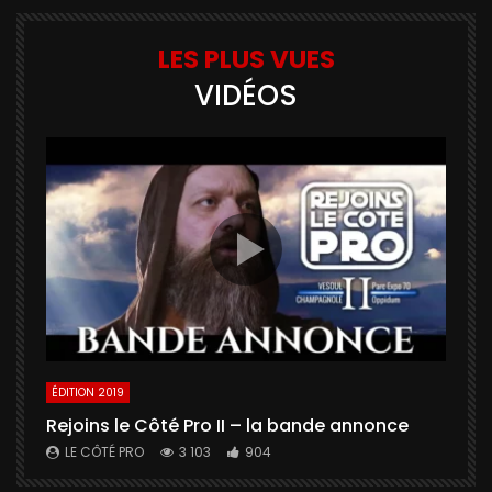
LES PLUS VUES
VIDÉOS
ÉDITION 2019
É
Rejoins le Côté Pro II – la bande annonce
U
a
LE CÔTÉ PRO
3 103
904