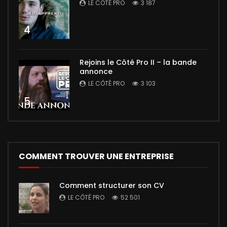
LE CÔTÉ PRO
3 187
4
Rejoins le Côté Pro II – la bande
annonce
LE CÔTÉ PRO
3 103
5
COMMENT TROUVER UNE ENTREPRISE
Comment structurer son CV
LE CÔTÉ PRO
52 501