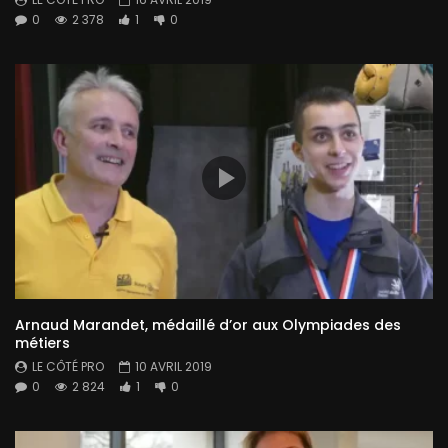
0
2 378
1
0
Arnaud Marandet, médaillé d’or aux Olympiades des
métiers
LE CÔTÉ PRO
10 AVRIL 2019
0
2 824
1
0