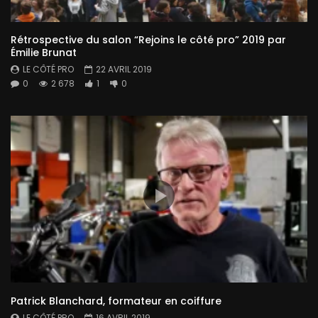
Rétrospective du salon “Rejoins le côté pro” 2019 par
Émilie Brunat
LE CÔTÉ PRO
22 AVRIL 2019
0
2 678
1
0
Patrick Blanchard, formateur en coiffure
LE CÔTÉ PRO
16 AVRIL 2019