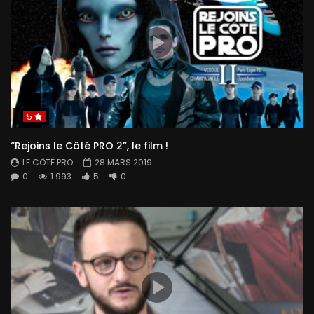
5
“Rejoins le Côté PRO 2”, le film !
LE CÔTÉ PRO
28 MARS 2019
0
1 993
5
0