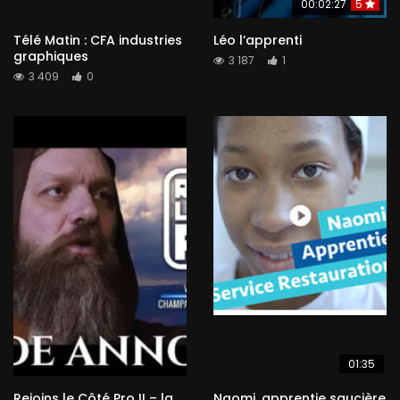
00:02:27
5
Télé Matin : CFA industries
Léo l’apprenti
graphiques
3 187
1
3 409
0
01:35
Rejoins le Côté Pro II – la
Naomi, apprentie saucière