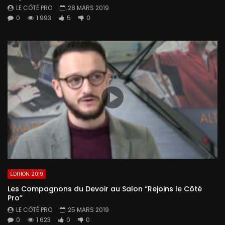
LE CÔTÉ PRO
28 MARS 2019
0
1 993
5
0
ÉDITION 2019
Les Compagnons du Devoir au Salon “Rejoins le Côté
Pro”
LE CÔTÉ PRO
25 MARS 2019
0
1 623
0
0