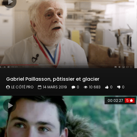
Gabriel Paillasson, pâtissier et glacier
LE CÔTÉ PRO
14 MARS 2019
0
10 683
0
0
00:02:27
5