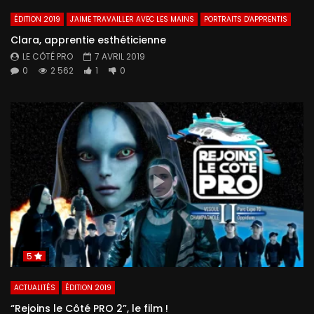
ÉDITION 2019
J'AIME TRAVAILLER AVEC LES MAINS
PORTRAITS D'APPRENTIS
Clara, apprentie esthéticienne
LE CÔTÉ PRO
7 AVRIL 2019
0
2 562
1
0
5
ACTUALITÉS
ÉDITION 2019
“Rejoins le Côté PRO 2”, le film !