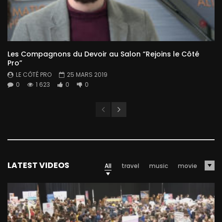
Les Compagnons du Devoir au Salon “Rejoins le Côté
Pro”
LE CÔTÉ PRO
25 MARS 2019
0
1 623
0
0
LATEST VIDEOS
All
travel
music
movie