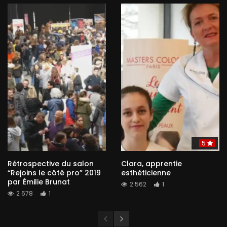
5
Rétrospective du salon
Clara, apprentie
“Rejoins le côté pro” 2019
esthéticienne
par Émilie Brunat
2 562
1
2 678
1