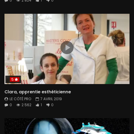
0
2 824
1
0
5
Clara, apprentie esthéticienne
LE CÔTÉ PRO
7 AVRIL 2019
0
2 562
1
0