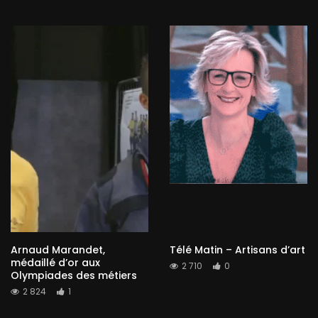
Arnaud Marandet,
Télé Matin – Artisans d’art
médaillé d’or aux
2 710
0
Olympiades des métiers
2 824
1