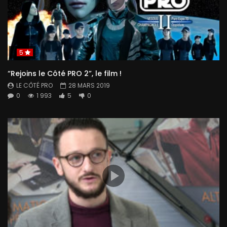
5
“Rejoins le Côté PRO 2”, le film !
LE CÔTÉ PRO
28 MARS 2019
0
1 993
5
0