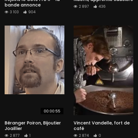
bande annonce
2 897
436
3 103
904
00:00:55
Béranger Poiron, Bijoutier
Vincent Vandelle, fort de
Joaillier
café
2 877
1
2 874
0