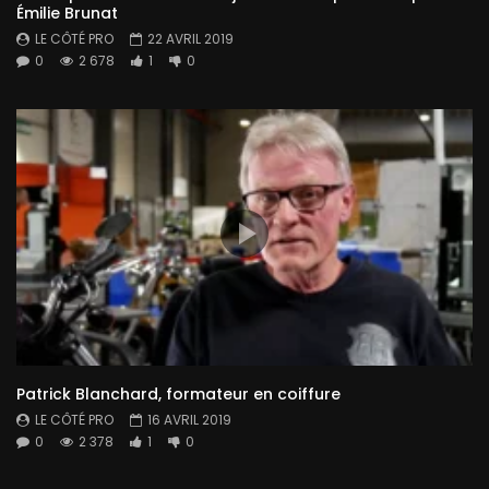
Émilie Brunat
LE CÔTÉ PRO
22 AVRIL 2019
0
2 678
1
0
Patrick Blanchard, formateur en coiffure
LE CÔTÉ PRO
16 AVRIL 2019
0
2 378
1
0