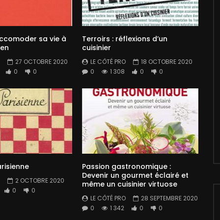
comoder sa vie à
Terroirs : réflexions d’un
zen
cuisinier
27 OCTOBRE 2020
LE CÔTÉ PRO
18 OCTOBRE 2020
0
0
0
1 308
0
0
arisienne
Passion gastronomique :
Devenir un gourmet éclairé et
2 OCTOBRE 2020
même un cuisinier virtuose
0
0
LE CÔTÉ PRO
28 SEPTEMBRE 2020
0
1 342
0
0