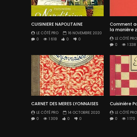
CUISINIERE NAPOLITAINE
Comment ac
la manière 
LE CÔTÉ PRO
16 NOVEMBRE 2020
LE CÔTÉ PRO
0
1 618
0
0
0
1 338
CARNET DES MERES LYONNAISES
Cuisinière P
LE CÔTÉ PRO
14 OCTOBRE 2020
LE CÔTÉ PRO
0
1 309
0
0
0
1 170