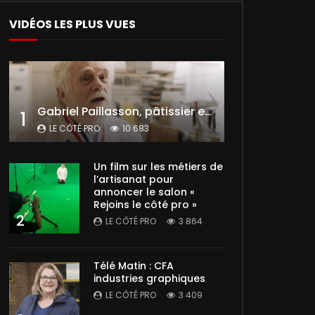
VIDÉOS LES PLUS VUES
Gabriel Paillasson, pâtissier et glacier
1
LE CÔTÉ PRO
10 683
Un film sur les métiers de
l’artisanat pour
annoncer le salon «
Rejoins le côté pro »
2
LE CÔTÉ PRO
3 864
Télé Matin : CFA
industries graphiques
LE CÔTÉ PRO
3 409