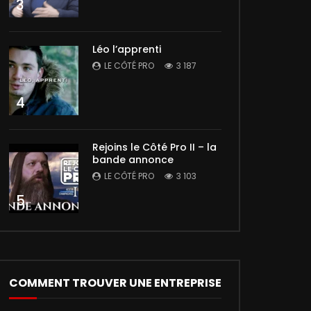
3
Léo l’apprenti
LE CÔTÉ PRO
3 187
4
Rejoins le Côté Pro II – la
bande annonce
LE CÔTÉ PRO
3 103
5
COMMENT TROUVER UNE ENTREPRISE