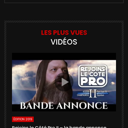
LES PLUS VUES
VIDÉOS
ÉDITION 2019
É
Rejoins le Côté Pro II – la bande annonce
U