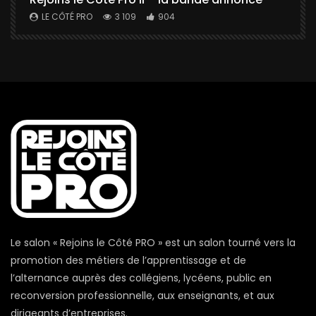
a
LE CÔTÉ PRO
3 109
904
Le salon « Rejoins le Côté PRO » est un salon tourné vers la
promotion des métiers de l’apprentissage et de
l’alternance auprès des collégiens, lycéens, public en
reconversion professionnelle, aux enseignants, et aux
dirigeants d’entreprises.