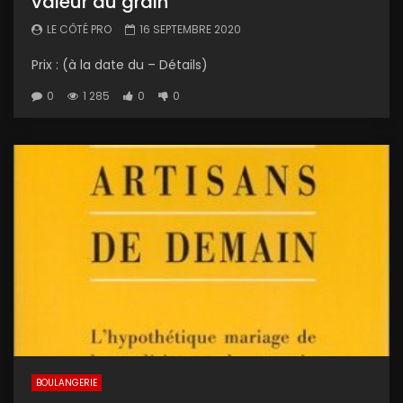
valeur au grain
LE CÔTÉ PRO
16 SEPTEMBRE 2020
Prix : (à la date du – Détails)
0
1 285
0
0
BOULANGERIE