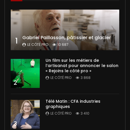
Gabriel Paillasson, pâtissier et glacier
1
LE CÔTÉ PRO
10 687
Un film sur les métiers de
l’artisanat pour annoncer le salon
« Rejoins le côté pro »
LE CÔTÉ PRO
3 868
2
Télé Matin : CFA industries
graphiques
LE CÔTÉ PRO
3 410
3